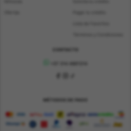
Niños/as
Solicita tu crédito
Ofertas
Pagar tu crédito
Lista de Favoritos
Términos y Condiciones
CONTACTO
+57 314 4891314
MÉTODOS DE PAGO