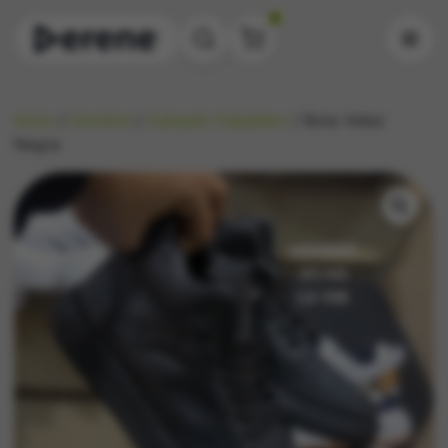
0
Inicio
/
Hombre
/
Calzado Caballero
/ Bota Velez
Negra