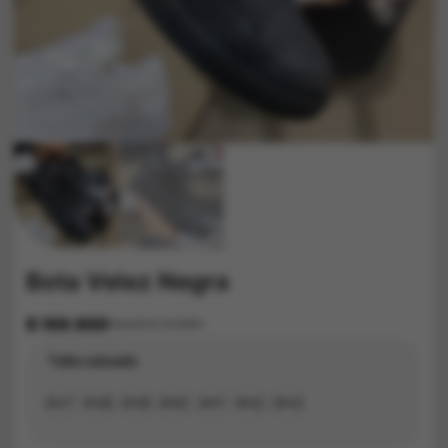
Bota Velez Negra
$
169.900
Impuestos Incluídos
Talla calzado
#37
#38
#39
#40
#41
#42
#43