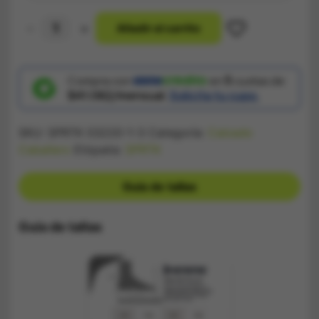
-
+
A
ñ
a
d
i
r
a
l
c
a
r
r
i
t
o
Bota
Velez
Negra
cantidad
Compra con
en
5
cuotas de
$41.062/mensual.
Solicita tu cupo.
SKU:
SPRTK 03220-1-3
Categoría:
Calzado
Caballero
Etiqueta:
SPRTK
Guía de tallas
Guía de tallas