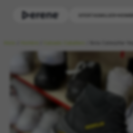
O
F
E
R
T
A
S
M
U
J
E
R
H
O
M
B
Inicio
/
Hombre
/
Calzado Caballero
/ Bota Caterpillar N