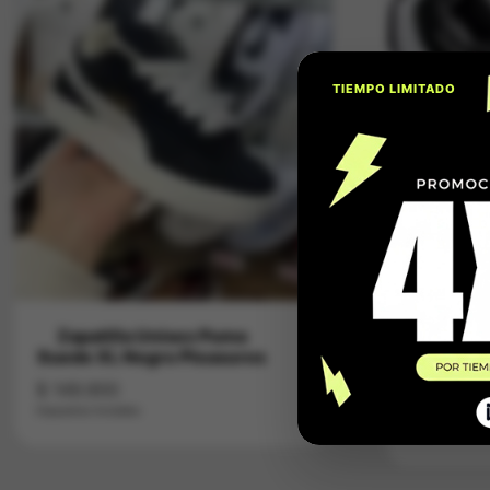
TIEMPO LIMITADO
Zapatilla Unisex Puma
Tenis 
Suede XL Negro Pleasures
Tricolo
Hi
$
149.900
$
156.00
Impuestos Incluídos
Impuestos Incl