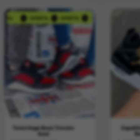
FERTA
OFERTA
OFERTA
OFERTA
OFERTA
OFERTA
OFERTA
OFERTA
OFERTA
OFERT
%
%
%
%
%
%
%
%
%
%
Tenis Hugo Boss Tricolor
Zapatil
Azul
R