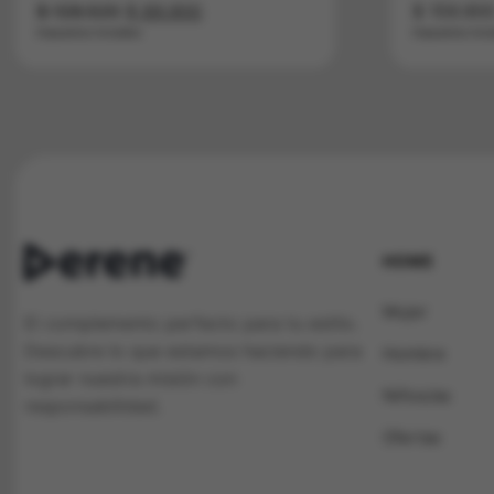
El
El
$
128.520
$
89.900
$
159.90
Impuestos Incluídos
precio
precio
Impuestos Incl
original
actual
era:
es:
$ 128.520.
$ 89.900.
HOME
Mujer
El complemento perfecto para tu estilo.
Descubre lo que estamos haciendo para
Hombre
lograr nuestra misión con
Niños/as
responsabilidad.
Ofertas