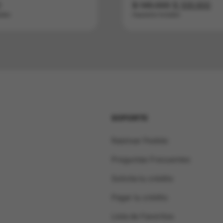
El
El
0
$
145.000
$
109.900
uídos
Impuestos Incluídos
precio
pre
original
act
era:
es:
$ 145.000.
$ 1
SOPORTE
Rastrear Pedido
Preguntas Frecuentes
Solicita tu crédito
Pagar tu crédito
Lista de Favoritos