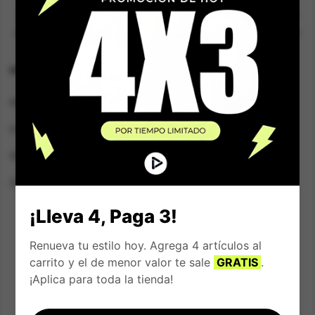
El complemento perfecto para tu estilo. Descubre lo
que estamos haciendo para lograr nuestra misión con
responsabilidad.
HOME
SOPORTE
Mujer
Rastrear Pedido
Hombre
Preguntas Frecuentes
Niños/as
Solicita tu crédito
Ofertas
Pagar tu crédito
Lista de Favoritos
¡Lleva 4, Paga 3!
Términos y Condiciones
Renueva tu estilo hoy. Agrega 4 artículos al
carrito y el de menor valor te sale
GRATIS
.
CONTACTO
¡Aplica para toda la tienda!
+57 314 4891314