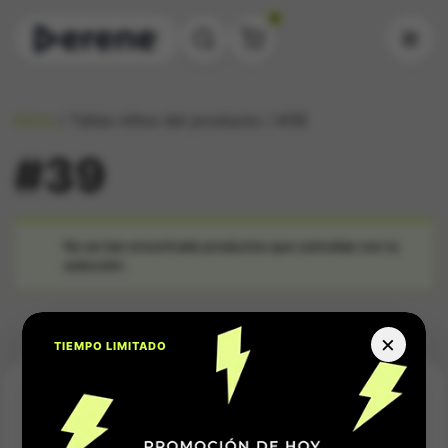
0
Inicio
/ Tallas niños del producto / #39
#39
No se han encontrado productos que coincidan con tu
selección.
×
TIEMPO LIMITADO