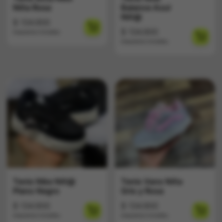
Niña Rosa
Balance Azul
Niñ@
$
134.900
$
134.900
Impuestos Incluídos
Impuestos Incluídos
Tenis Nike Niñ@
Tenis Vans Niña
Plano Negro
Gris y Rosa
$
134.900
$
134.900
Impuestos Incluídos
Impuestos Incluídos