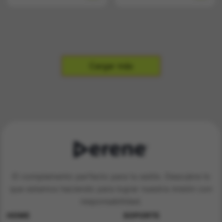
Cargar más
El complemento perfecto para tu estilo. Descubre lo
que estamos haciendo para lograr nuestra misión con
responsabilidad.
HOME
SOPORTE