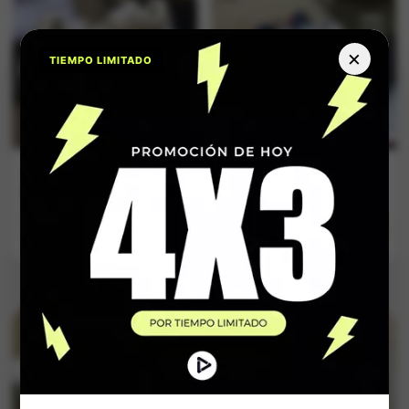
×
TIEMPO LIMITADO
Tenis Nike Niñ@
Tenis Coach Niñ@
Dorado
Beige
$
134.900
$
134.900
Impuestos Incluídos
Impuestos Incluídos