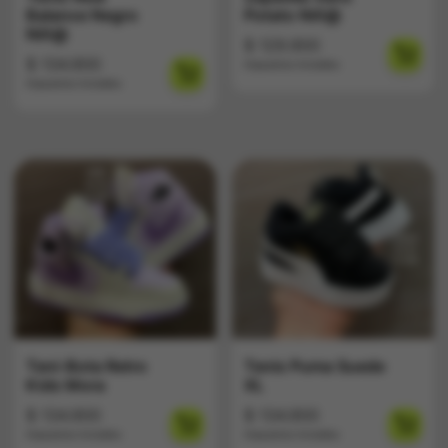
Balance Negro
Potato Niñ@
Niñ@
$
129.900
$
134.900
Impuestos Incluídos
Impuestos Incluídos
Teni-Bota Retro
Tenis Puma Suede
Kids Mora
XL
$
134.900
$
134.900
Impuestos Incluídos
Impuestos Incluídos