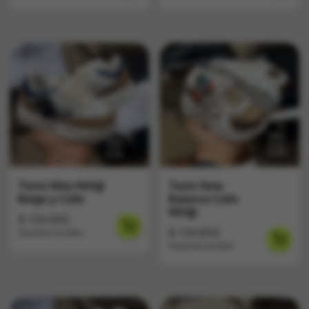
Tenis Nike Niñ@
Tenis New
Beige y Cafe
Balance Cafe
Niñ@
$
134.900
$
134.900
Impuestos Incluídos
Impuestos Incluídos