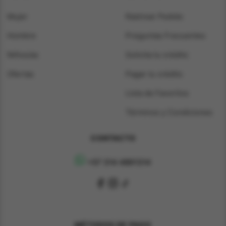
Mujer
Rastrear Pedido
Hombre
Preguntas Frecuentes
Niños/as
Solicita tu crédito
Ofertas
Pagar tu crédito
Lista de Favoritos
Términos y Condiciones
CONTACTO
+57 314 4891314
MÉTODOS DE PAGO