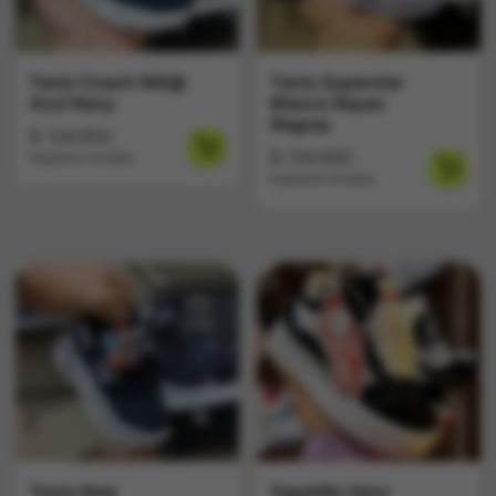
Tenis Coach Niñ@
Tenis Superstar
Azul Navy
Blanco Rayas
Negras
$
134.900
$
134.900
Impuestos Incluídos
Impuestos Incluídos
Tenis New
Zapatilla Vans