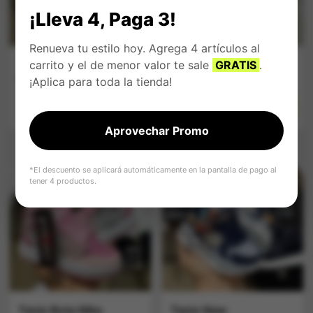
¡Lleva 4, Paga 3!
Renueva tu estilo hoy. Agrega 4 artículos al
carrito y el de menor valor te sale
GRATIS
.
Tenis Nike Jordan
Tenis Coach Niñ@
Niñ@ Negro
Negro
¡Aplica para toda la tienda!
$
134.900
$
134.900
Impuestos Incluídos
Impuestos Incluídos
Aprovechar Promo
*El descuento se aplicará automáticamente en la pantalla de pago al
tener 4 productos.
Tenis Bota Nike
Tenis New