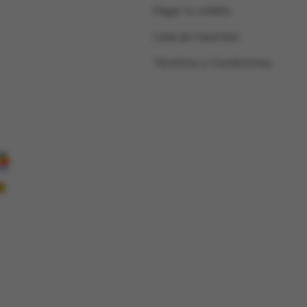
Pagar tu crédito
Lista de Favoritos
Términos y Condiciones