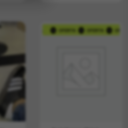
original
actual
era:
es:
$ 132.090.
$ 49.900.
FERTA
OFERTA
OFERTA
OFERTA
OFERTA
OFERTA
OFERTA
OFERTA
OFE
%
%
%
%
%
%
%
%
%