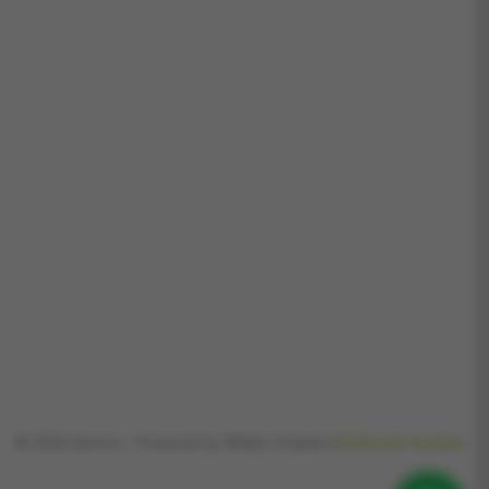
© 2026 Derene - Powered by William Chaparro
Política de Cookies