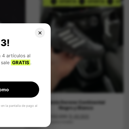
FERTA
OFERTA
OFERTA
OFERTA
OFERTA
OFERTA
OFERTA
OFERTA
OFERTA
OFERTA
OFERTA
OFE
%
%
%
%
%
%
%
%
%
%
%
×
 3!
 4 artículos al
e sale
GRATIS
.
romo
as
Tenis Derene Continental
en la pantalla de pago al
s
Negro y Blanco
El
El
$
132.090
$
49.900
Impuestos Incluídos
precio
precio