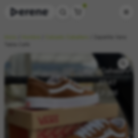
0
Inicio
/
Hombre
/
Calzado Caballero
/ Zapatilla Vans
Tabla Café