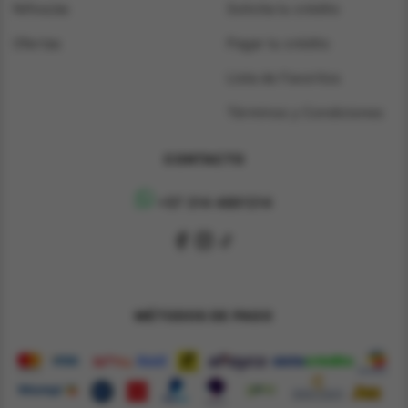
Niños/as
Solicita tu crédito
Ofertas
Pagar tu crédito
Lista de Favoritos
Términos y Condiciones
CONTACTO
+57 314 4891314
MÉTODOS DE PAGO