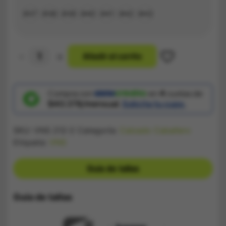
#37
#38
#39
#40
#41
#42
#43
-
+
A
ñ
a
d
i
r
a
l
c
a
r
r
i
t
o
Zapatilla
Vans
Tabla
Café
cantidad
Compra con
en
4
cuotas de
$40.378/mensual.
Solicita tu cupo.
SKU:
VNS 212-2
Categoría:
Calzado Caballero
Etiqueta:
VNS
Guía de tallas
Guía de tallas