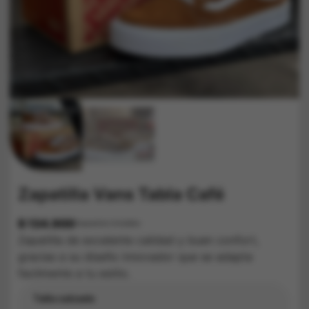
Zapatilla Vans Tabla Café
$
134.900
Impuestos Incluídos
Zapatilla de excelente calidad y buen confort,
gracias a su diseño innovador que se adapta
facilmente a tu estilo.
Talla calzado