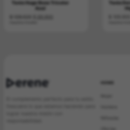
Tenis Hugo Boss Tricolor
Tenis Der
Azul
Hi
El
El
$
128.520
$
89.900
$
109.90
Impuestos Incluídos
precio
precio
Impuestos Incl
original
actual
era:
es:
$ 128.520.
$ 89.900.
HOME
Mujer
El complemento perfecto para tu estilo.
Descubre lo que estamos haciendo para
Hombre
lograr nuestra misión con
Niños/as
responsabilidad.
Ofertas