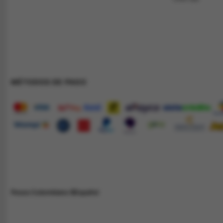
MÉTODOS DE PAGO
Pesos Colombiano $
Español