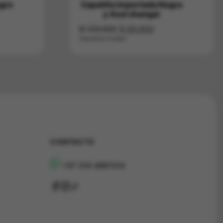
egro
Zapatilla Importada Negra
y Azul shangai
El
El
$
129.900
$
69.900
io
Impuestos Incluídos
precio
precio
al
original
actual
era:
es:
.900.
$ 129.900.
$ 69.900.
CONTACTO
+57 314 4891314