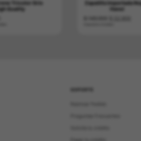
ene Tricolor Gris
Zapatilla Importada N
gh Quality
Hanoi
El
El
0
$
149.900
$
52.900
uídos
Impuestos Incluídos
precio
prec
original
actu
era:
es:
$ 149.900.
$ 52
SOPORTE
Rastrear Pedido
Preguntas Frecuentes
Solicita tu crédito
Pagar tu crédito