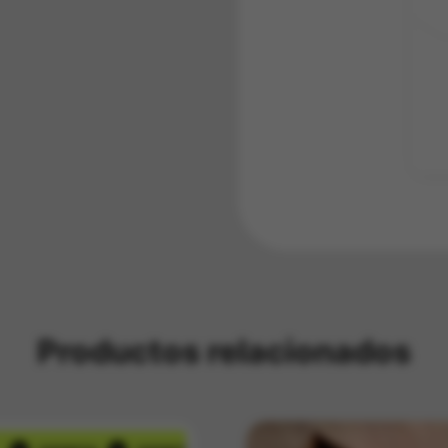
Productos relacionados