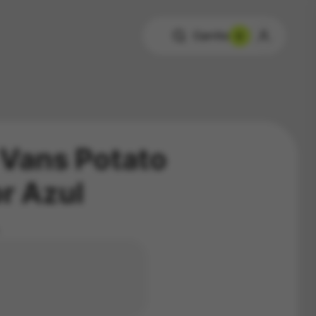
Carrito
0
 Vans Potato
r Azul