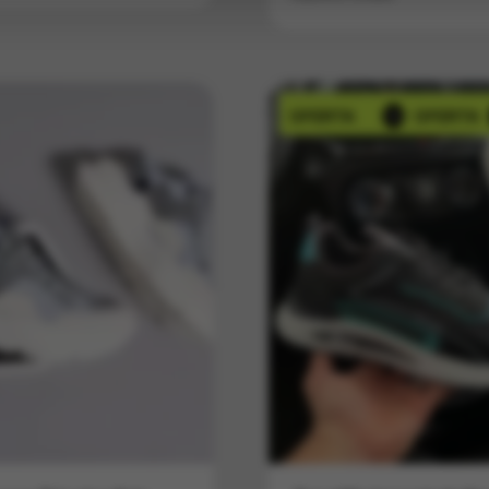
original
actual
era:
es:
$ 129.900.
$ 99.900.
RTA
OFERTA
OFERTA
OFERTA
OFERTA
OFERTA
OFERTA
OFERTA
OFERTA
OFERTA
OFERTA
OFERTA
OFERTA
OFER
OFER
%
%
%
%
%
%
%
%
%
%
%
%