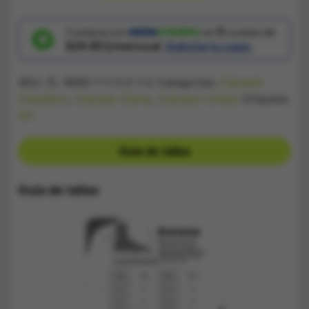
Nike
Gris
Skate
Compra con
en
5
cuotas de
cantidad
$39.853/mensual.
Solicita tu cupo.
SKU:
ZL 4695-1-1-3-2-1-2
Categorías:
Calzado
Caballero
,
Calzado Dama
,
Calzado Unisex
Etiqueta:
AS
Guía de tallas
Guía de tallas