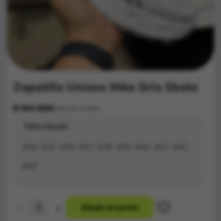
Zapatilla Unisex Nike Gris Skate
$
164.900
Impuestos Incluídos
Talla calzado
#34
#35
#36
#37
#38
#39
#40
#41
#42
#43
-
+
A
ñ
a
d
i
r
a
l
c
a
r
r
i
t
o
Zapatilla
Unisex