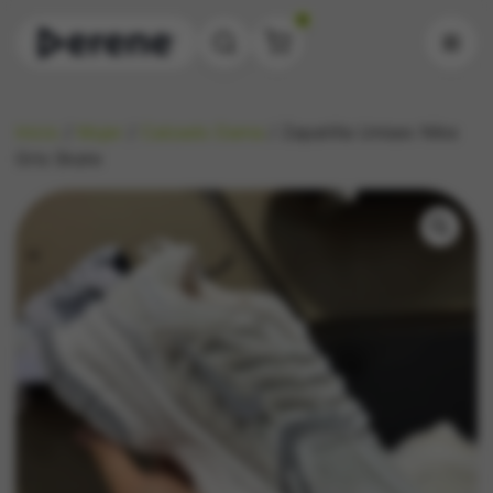
0
Inicio
/
Mujer
/
Calzado Dama
/ Zapatilla Unisex Nike
Gris Skate