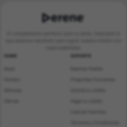
El complemento perfecto para tu estilo. Descubre lo
que estamos haciendo para lograr nuestra misión con
responsabilidad.
HOME
SOPORTE
Mujer
Rastrear Pedido
Hombre
Preguntas Frecuentes
Niños/as
Solicita tu crédito
Ofertas
Pagar tu crédito
Lista de Favoritos
Términos y Condiciones