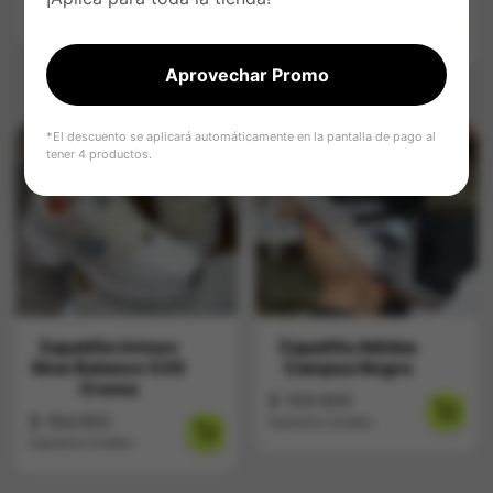
$
109.900
Impuestos Incluídos
Impuestos Incluídos
Aprovechar Promo
*El descuento se aplicará automáticamente en la pantalla de pago al
tener 4 productos.
Zapatilla Unisex
Zapatilla Adidas
New Balance 530
Campus Negra
Crema
$
159.900
$
164.900
Impuestos Incluídos
Impuestos Incluídos