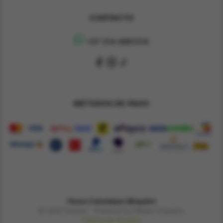
CONTACTO
+57 314 4891314
MÉTODOS DE PAGO
Pesos Colombiano $
Español
© 2026 Derene - Powered by William Chaparro
Política de Cookies