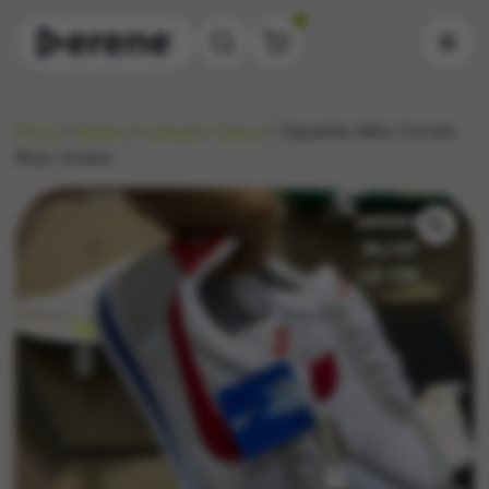
0
Inicio
/
Mujer
/
Calzado Dama
/ Zapatilla Nike Cortez
Rojo Unisex