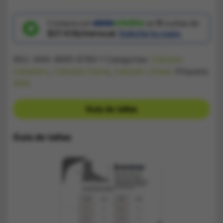
Cortez
Rojo
Unisex
Compra con
en
5
cuotas de
cantidad
$37.436/mensual.
Solicita tu cupo.
SKU:
ANG 4695-6789-1
Categorías:
Calzado
Caballero
,
Calzado Dama
,
Calzado Unisex
Etiqueta:
ANG
Guía de tallas
Guía de tallas