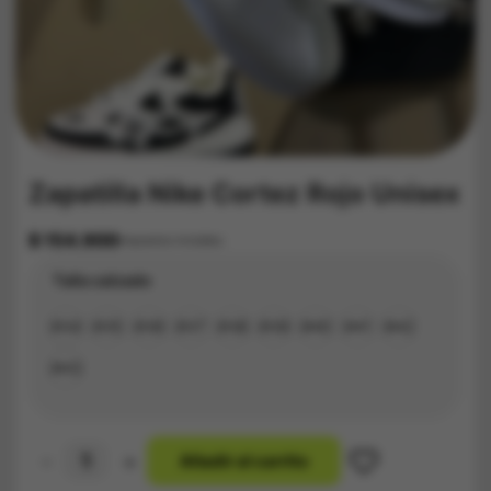
Zapatilla Nike Cortez Rojo Unisex
$
154.900
Impuestos Incluídos
Talla calzado
#34
#35
#36
#37
#38
#39
#40
#41
#42
#43
-
+
A
ñ
a
d
i
r
a
l
c
a
r
r
i
t
o
Zapatilla
Nike