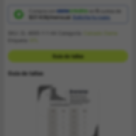
Force
One
Blanco
Compra con
en
5
cuotas de
y
$37.436/mensual.
Solicita tu cupo.
Hueso
cantidad
SKU:
ZL 4695-1-1-44
Categoría:
Calzado Dama
Etiqueta:
STL
Guía de tallas
Guía de tallas