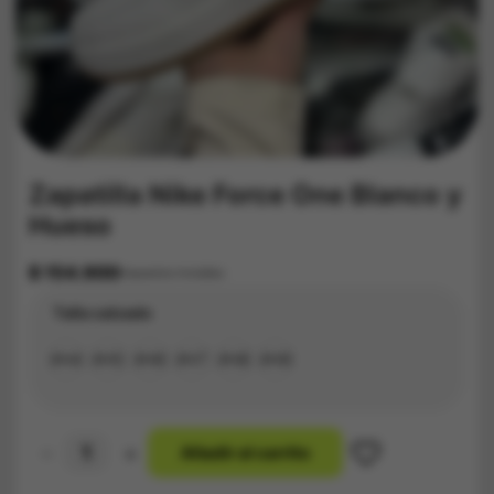
Zapatilla Nike Force One Blanco y
Hueso
$
154.900
Impuestos Incluídos
Talla calzado
#34
#35
#36
#37
#38
#39
-
+
A
ñ
a
d
i
r
a
l
c
a
r
r
i
t
o
Zapatilla
Nike