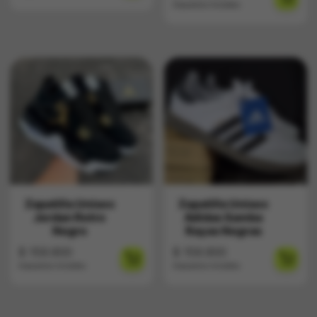
Impuestos Incluídos
Zapatilla Unisex
Zapatilla Unisex
Jordan Retro
Adidas Samba
Negro
Rayas Negras
$
159.900
$
159.900
Impuestos Incluídos
Impuestos Incluídos