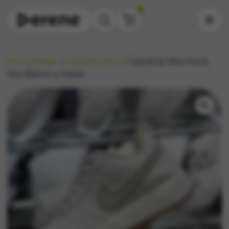
0
Inicio
/
Mujer
/
Calzado Dama
/ Zapatilla Nike Force
One Blanco y Hueso