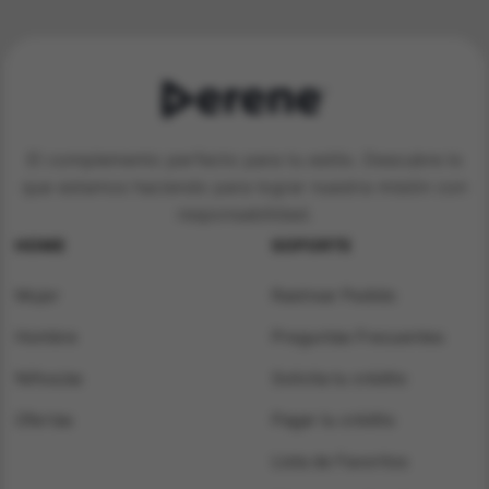
El complemento perfecto para tu estilo. Descubre lo
que estamos haciendo para lograr nuestra misión con
responsabilidad.
HOME
SOPORTE
Mujer
Rastrear Pedido
Hombre
Preguntas Frecuentes
Niños/as
Solicita tu crédito
Ofertas
Pagar tu crédito
Lista de Favoritos