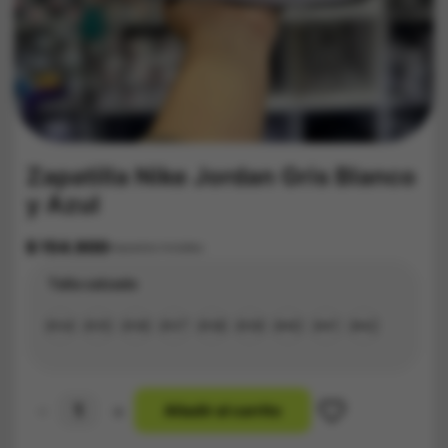
Zapatilla Nike Jordan Gris Blanco
y Azul
$
154.900
Impuestos Incluídos
Talla calzado
#34
#35
#36
#37
#38
#39
#40
#41
#42
-
+
A
ñ
a
d
i
r
a
l
c
a
r
r
i
t
o
Zapatilla
Nike