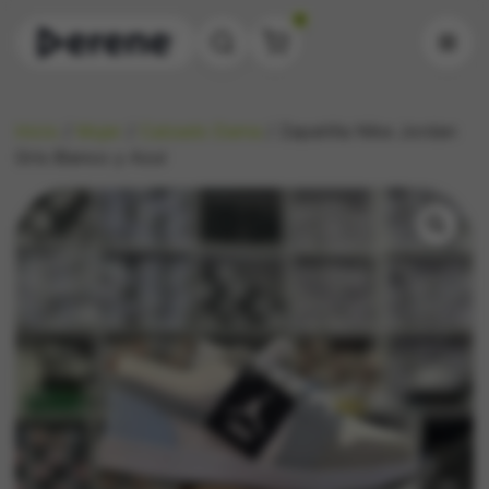
0
Inicio
/
Mujer
/
Calzado Dama
/ Zapatilla Nike Jordan
Gris Blanco y Azul