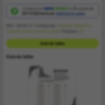
Jordan
Gris
Blanco
Compra con
en
5
cuotas de
y
$37.436/mensual.
Solicita tu cupo.
Azul
cantidad
SKU:
JHL45-4-1
Categorías:
Calzado Caballero
,
Calzado Dama
,
Hombre
,
Mujer
Etiqueta:
JG
Guía de tallas
Guía de tallas