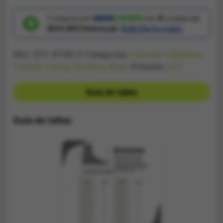
Futsal
Nike
Gato
Compra con
en
4
cuotas de
Blanco
$44.867/mensual.
Solicita tu cupo.
y
Dorado
cantidad
SKU:
STY 47742-2
Categorías:
Calzado Caballero
,
Calzado Dama
,
Hombre
,
Mujer
Etiqueta:
STY
Guía de tallas
Guía de tallas