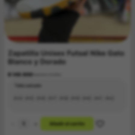
Zapatilla Unisex Futsal Nike Gato
Blanco y Dorado
$
149.900
Impuestos Incluídos
Talla calzado
#34
#35
#36
#37
#38
#39
#40
#41
#42
-
+
A
ñ
a
d
i
r
a
l
c
a
r
r
i
t
o
Zapatilla
Unisex