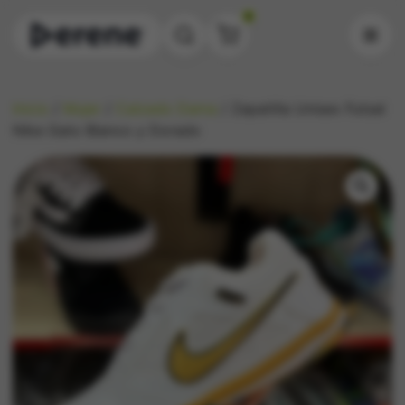
0
Inicio
/
Mujer
/
Calzado Dama
/ Zapatilla Unisex Futsal
Nike Gato Blanco y Dorado