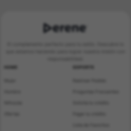
$ 124.900.
$ 44.900.
El complemento perfecto para tu estilo. Descubre lo
que estamos haciendo para lograr nuestra misión con
responsabilidad.
HOME
SOPORTE
Mujer
Rastrear Pedido
Hombre
Preguntas Frecuentes
Niños/as
Solicita tu crédito
Ofertas
Pagar tu crédito
Lista de Favoritos