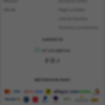
Niños/as
Solicita tu crédito
Ofertas
Pagar tu crédito
Lista de Favoritos
Términos y Condiciones
CONTACTO
+57 314 4891314
MÉTODOS DE PAGO