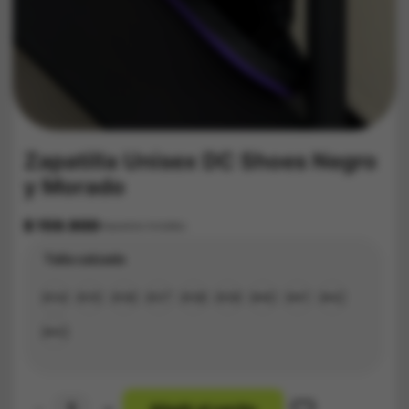
Zapatilla Unisex DC Shoes Negro
y Morado
$
159.900
Impuestos Incluídos
Talla calzado
#34
#35
#36
#37
#38
#39
#40
#41
#42
#43