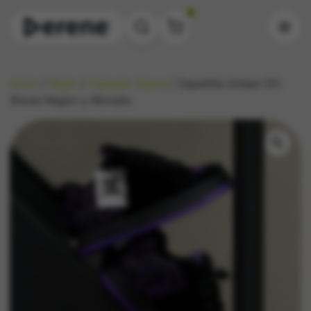
0
Inicio
/
Mujer
/
Calzado Dama
/ Zapatilla Unisex DC
Shoes Negro y Morado