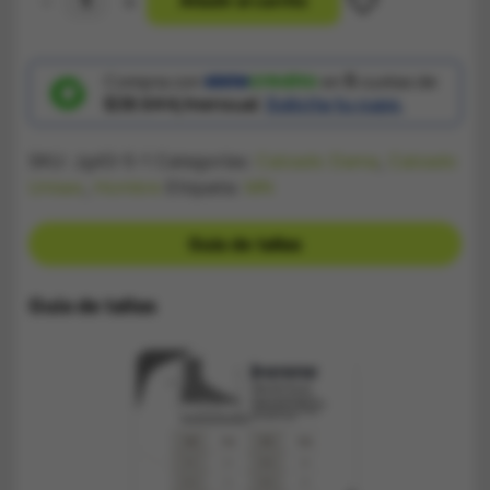
-
+
A
ñ
a
d
i
r
a
l
c
a
r
r
i
t
o
Zapatilla
Unisex
DC
Shoes
Negro
Compra con
en
5
cuotas de
y
$38.644/mensual.
Solicita tu cupo.
Morado
cantidad
SKU:
Jg43-5-1
Categorías:
Calzado Dama
,
Calzado
Unisex
,
Hombre
Etiqueta:
MN
Guía de tallas
Guía de tallas