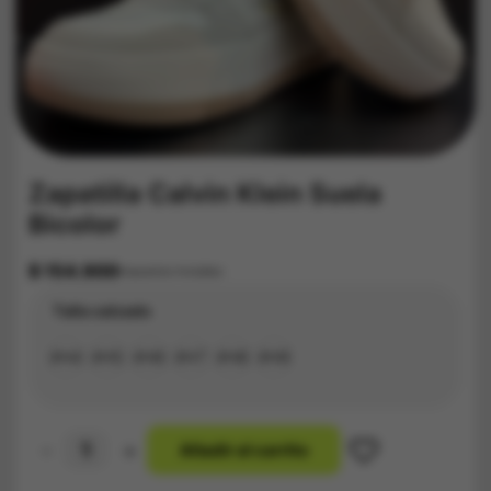
Zapatilla Calvin Klein Suela
Bicolor
$
154.900
Impuestos Incluídos
Talla calzado
#34
#35
#36
#37
#38
#39
-
+
A
ñ
a
d
i
r
a
l
c
a
r
r
i
t
o
Zapatilla
Calvin