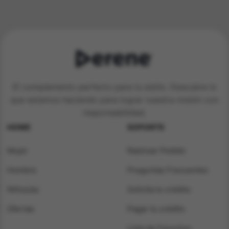
El complemento perfecto para tu estilo. Descubre lo
que estamos haciendo para lograr nuestra misión con
responsabilidad.
HOME
SOPORTE
Mujer
Rastrear Pedido
Hombre
Preguntas Frecuentes
Niños/as
Solicita tu crédito
Ofertas
Pagar tu crédito
Lista de Favoritos