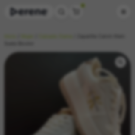
0
Inicio
/
Mujer
/
Calzado Dama
/ Zapatilla Calvin Klein
Suela Bicolor