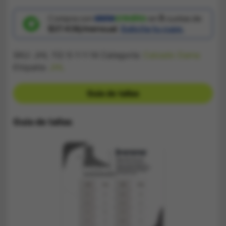
Klein
Suela
Bicolor
Compra con
en
5
cuotas de
cantidad
$37.436/mensual.
Solicita tu cupo.
SKU:
JHL 112-5-1-1-14
Categoría:
Calzado Dama
Etiqueta:
JHL
Guía de tallas
Guía de tallas