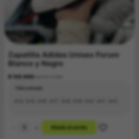
Zapatilla Adidas Unisex Forum
Blanco y Negro
$
159.900
Impuestos Incluídos
Talla calzado
#34
#35
#36
#37
#38
#39
#40
#41
#42
-
+
A
ñ
a
d
i
r
a
l
c
a
r
r
i
t
o
Zapatilla
Adidas