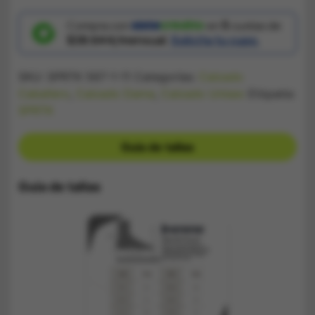
Unisex
Forum
Blanco
Compra con
en
5
cuotas de
y
$38.644/mensual.
Solicita tu cupo.
Negro
cantidad
SKU:
SPRTK 567-1-11
Categorías:
Calzado
Caballero
,
Calzado Dama
,
Calzado Unisex
Etiqueta:
SPRTK
Guía de tallas
Guía de tallas