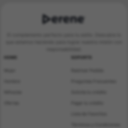
El complemento perfecto para tu estilo. Descubre lo
que estamos haciendo para lograr nuestra misión con
responsabilidad.
HOME
SOPORTE
Mujer
Rastrear Pedido
Hombre
Preguntas Frecuentes
Niños/as
Solicita tu crédito
Ofertas
Pagar tu crédito
Lista de Favoritos
Términos y Condiciones