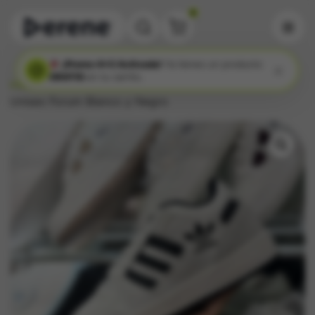
6
¡Promo 4x3 Activada!
Ya tienes un producto
×
GRATIS
en tu carrito.
Inicio
/
Mujer
/
Calzado Dama
/ Zapatilla Adidas
Unisex Forum Blanco y Negro