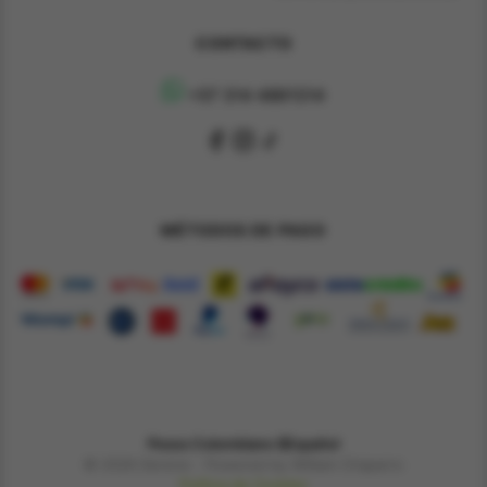
CONTACTO
+57 314 4891314
MÉTODOS DE PAGO
Pesos Colombiano $
Español
© 2026 Derene - Powered by William Chaparro
Política de Cookies