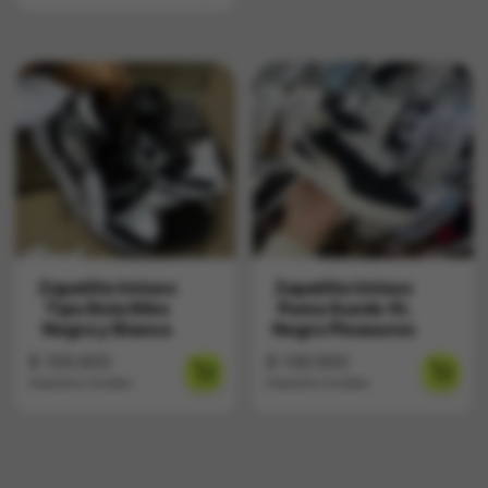
Zapatilla Unisex
Zapatilla Unisex
Tipo Bota Nike
Puma Suede XL
Negra y Blanca
Negro Pleasures
$
159.900
$
149.900
Impuestos Incluídos
Impuestos Incluídos