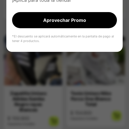
$
159.900
$
109.900
Impuestos Incluídos
Impuestos Incluídos
Aprovechar Promo
*El descuento se aplicará automáticamente en la pantalla de pago al
tener 4 productos.
Zapatilla Unisex
Tenis Unisex Nike
Adidas Samba
Force One Blanco
Negro rayas
Total
Blancas
$
154.900
$
159.900
Impuestos Incluídos
Impuestos Incluídos