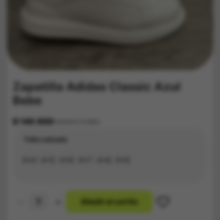
Zapatilla Adidas Classic Azul
Bebe
$
149.900
Impuestos Incluídos
Talla calzado
#34
#35
#36
#37
#38
#39
-
+
A
ñ
a
d
i
r
a
l
c
a
r
r
i
t
o
Zapatilla
Adidas