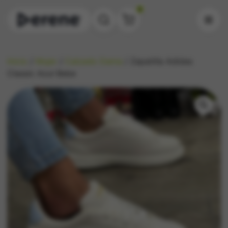
0
Inicio
/
Mujer
/
Calzado Dama
/ Zapatilla Adidas
Classic Azul Bebe