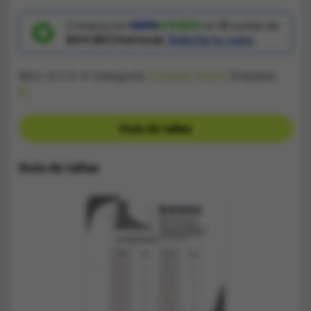
Classic
Azul
Bebe
Compra con
en
4
cuotas de
cantidad
$44.867/mensual.
Solicita tu cupo.
SKU:
zl-1-2-4
Categoría:
Calzado Dama
Etiqueta:
ZL
Guía de tallas
Guía de tallas