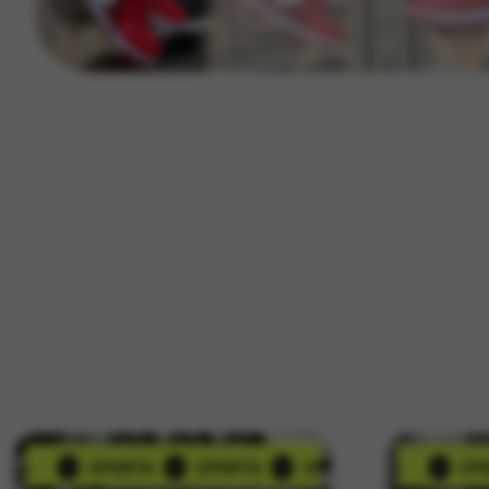
ERTA
OFERTA
OFERTA
OFERTA
OFERTA
OFERTA
OFERTA
OFERTA
OFERTA
OFERTA
OFERTA
OFERTA
OFERTA
OFERTA
OFE
%
%
%
%
%
%
%
%
%
%
%
%
%
%