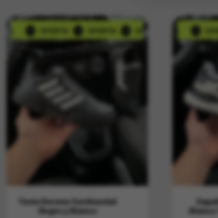
era:
es:
$ 132.090.
$ 99.900.
ERTA
OFERTA
OFERTA
OFERTA
OFERTA
OFERTA
OFERTA
OFERTA
OFERTA
OFERTA
OFE
%
%
%
%
%
%
%
%
%
Tenis Derene Continental
Zapat
Negro y Blanco
Blanco 