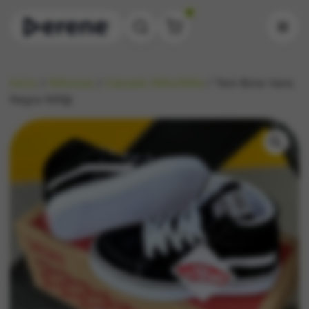
0
Inicio
/
Niños/as
/
Calzado Niño/Niña
/ Teni-Bota Vans
Negra Niñ@