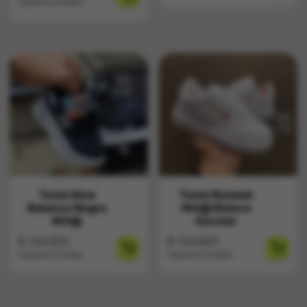
Impuestos Incluídos
Tenis New
Tenis Reebok
Balance Negro
Niñ@ Blanco
Niñ@
Escolar
$
134.900
$
134.900
Impuestos Incluídos
Impuestos Incluídos