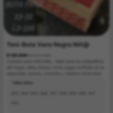
Teni-Bota Vans Negra Niñ@
$
129.900
Impuestos Incluídos
Calzado para niño/niña… Ideal para los pequeñitos
del hogar, salta, brinca, corre, juega confiado en su
seguridad, suaves, comodos y diseños divertidos.
Tallas niños
#23
#24
#25
#26
#27
#28
#29
#30
#31
#32