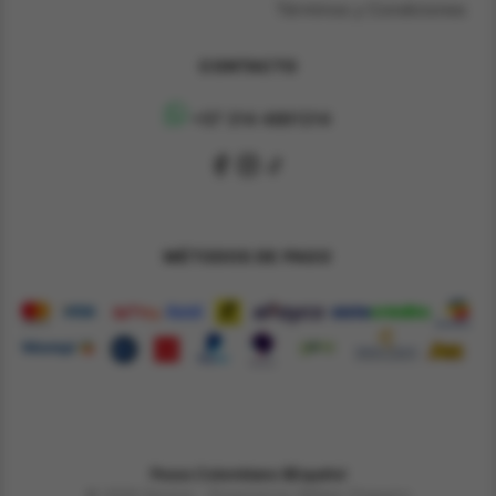
Términos y Condiciones
CONTACTO
+57 314 4891314
MÉTODOS DE PAGO
Pesos Colombiano $
Español
© 2026 Derene - Powered by William Chaparro