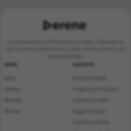
El complemento perfecto para tu estilo. Descubre lo
que estamos haciendo para lograr nuestra misión con
responsabilidad.
HOME
SOPORTE
Mujer
Rastrear Pedido
Hombre
Preguntas Frecuentes
Niños/as
Solicita tu crédito
Ofertas
Pagar tu crédito
Lista de Favoritos