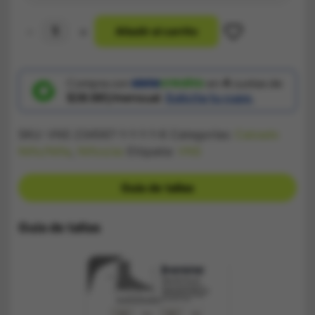
-
+
A
ñ
a
d
i
r
a
l
c
a
r
r
i
t
o
Teni-
Bota
Vans
Negra
Niñ@
Compra con
en
4
cuotas de
cantidad
$38.881/mensual.
Solicita tu cupo.
SKU:
VNS 234567-1-1-1-1-6
Categorías:
Calzado
Niño/Niña
,
Niños/as
Etiqueta:
VNS
Guía de tallas
Guía de tallas