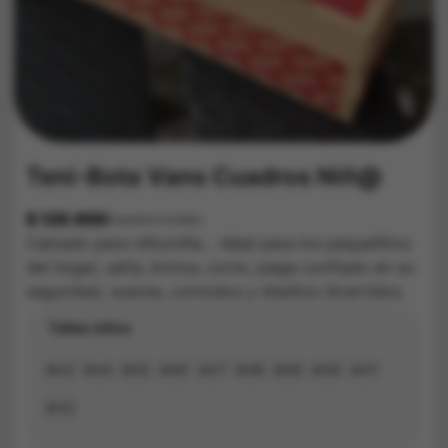
Teni-Bota Vans Cuadros Niñ@
$
129.900
Impuestos Incluídos
Calzado para niño/niña… Ideal para los pequeñitos
del hogar, salta, brinca, corre, juega confiado en su
seguridad, suaves, comodos y diseños divertidos.
Tallas niños
#23
#24
#25
#26
#27
#28
#29
#30
#31
#32