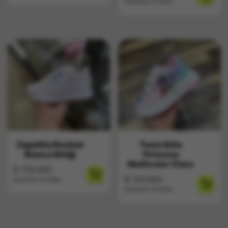
Impuestos Incluídos
Zapatilla Reebok
Tenis Niña
Blanca Niñ@
Princesa
Multicolor Claro
$
129.900
$
134.900
Impuestos Incluídos
Impuestos Incluídos