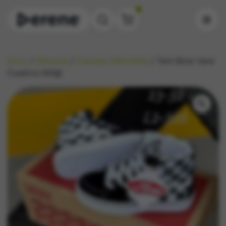
0
Inicio
/
Niños/as
/
Calzado Niño/Niña
/ Teni-Bota Vans
Cuadros Niñ@