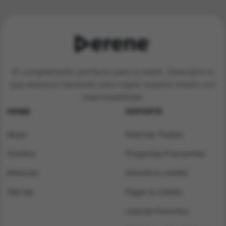
El complemento perfecto para tu estilo. Descubre lo
que estamos haciendo para lograr nuestra misión con
responsabilidad.
HOME
SOPORTE
Mujer
Rastrear Pedido
Hombre
Preguntas Frecuentes
Niños/as
Solicita tu crédito
Ofertas
Pagar tu crédito
Lista de Favoritos