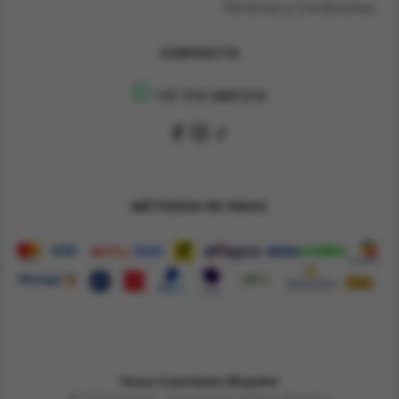
Términos y Condiciones
CONTACTO
+57 314 4891314
MÉTODOS DE PAGO
Pesos Colombiano $
Español
© 2026 Derene - Powered by William Chaparro