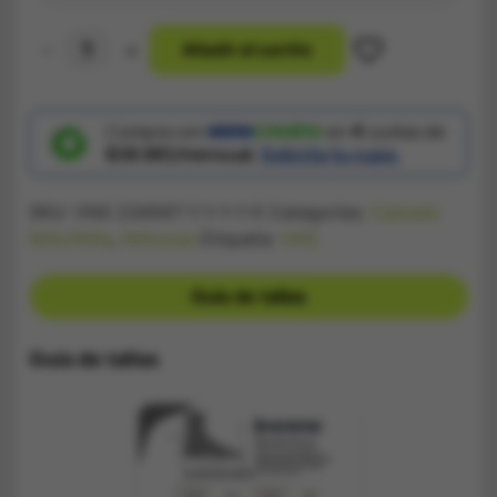
-
+
A
ñ
a
d
i
r
a
l
c
a
r
r
i
t
o
Teni-
Bota
Vans
Cuadros
Niñ@
Compra con
en
4
cuotas de
cantidad
$38.881/mensual.
Solicita tu cupo.
SKU:
VNS 234567-1-1-1-1-5
Categorías:
Calzado
Niño/Niña
,
Niños/as
Etiqueta:
VNS
Guía de tallas
Guía de tallas