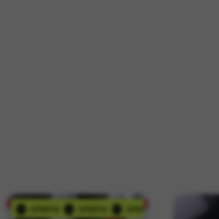
OFERTA
OFERTA
OFERTA
OFERTA
OFERTA
O
O
%
%
%
%
%
%
%