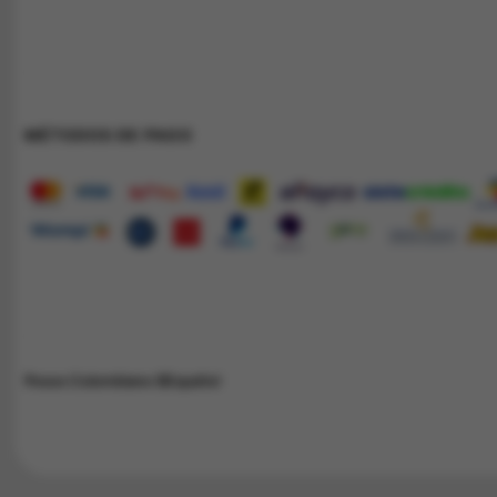
MÉTODOS DE PAGO
Pesos Colombiano $
Español