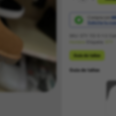
Bota
Brahma
Cafe
cantidad
Compra con
Solicita tu cu
SKU:
STY 112-5-1-2
Cat
Hombre
Etiqueta:
STY
Guía de tallas
Guía de tallas