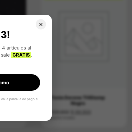
×
 3!
 4 artículos al
e sale
GRATIS
.
romo
as
Tenis Derene THStomp
en la pantalla de pago al
s
Negro
El
El
$
129.900
$
99.900
Impuestos Incluídos
precio
precio
original
actual