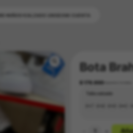
R
E
N
I
Ñ
O
S
C
A
L
Z
A
D
O
U
N
I
S
E
X
M
I
C
U
E
N
T
A
Bota Bra
$
179.900
Impuestos Incluídos
Talla calzado
#37
#38
#39
#40
A
ñ
-
+