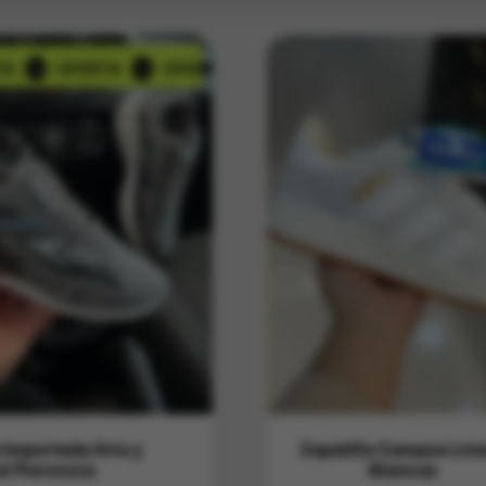
FERTA
FERTA
OFERTA
OFERTA
OFERTA
OFERTA
OFERTA
OFERTA
OFERTA
OFERTA
OFERTA
OFERTA
OFERT
OFE
%
%
%
%
%
%
%
%
%
%
%
%
%
a Importada Gris y
Zapatilla Campus Lín
l Florencia
Blancas