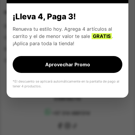
responsabilidad.
HOME
SOPORTE
¡Lleva 4, Paga 3!
Mujer
Rastrear Pedido
Renueva tu estilo hoy. Agrega 4 artículos al
carrito y el de menor valor te sale
GRATIS
.
Hombre
Preguntas Frecuentes
¡Aplica para toda la tienda!
Niños/as
Solicita tu crédito
Ofertas
Pagar tu crédito
Aprovechar Promo
Lista de Favoritos
*El descuento se aplicará automáticamente en la pantalla de pago al
Términos y Condiciones
tener 4 productos.
CONTACTO
+57 314 4891314