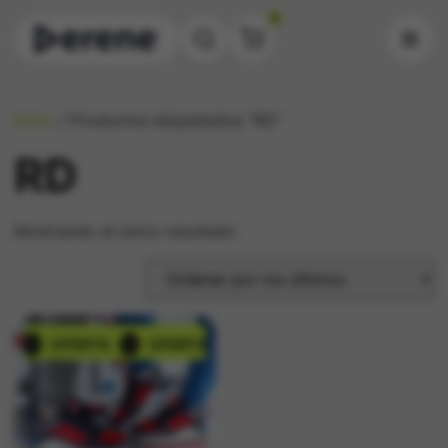
0
Inicio
/ Productos etiquetados “RD”
RD
Mostrando el único resultado
OFERTA
OFERTA
OFERTA
OFERTA
%
%
%
%
%