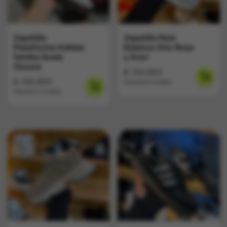
Zapatilla
Zapatilla New
Plataforma Adidas
Balance Gris Rosa
Samba Suela
y Azul
Oscura
$
159.900
$
159.900
Impuestos Incluídos
Impuestos Incluídos