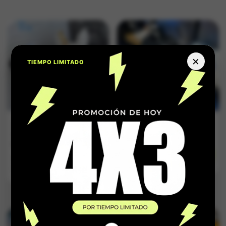
×
TIEMPO LIMITADO
Zapatilla Adidas
Zapatilla Negra
Samba Azul y
Total Con Textura
Rosa Pastel
$
164.900
$
159.900
Impuestos Incluídos
Impuestos Incluídos