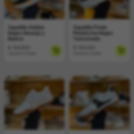
Zapatilla Adidas
Zapatilla Prada
Negro Naranja y
Plataforma Negro
Blanco
Texturizado
$
164.900
$
164.900
Impuestos Incluídos
Impuestos Incluídos