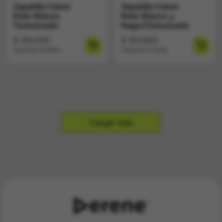
Zapatilla Calvin
Zapatilla Calvin
Klein Blanco
Klein Blanco y
Texturizado
NegroTexturizado
$
164.900
$
164.900
Impuestos Incluídos
Impuestos Incluídos
Cargar más