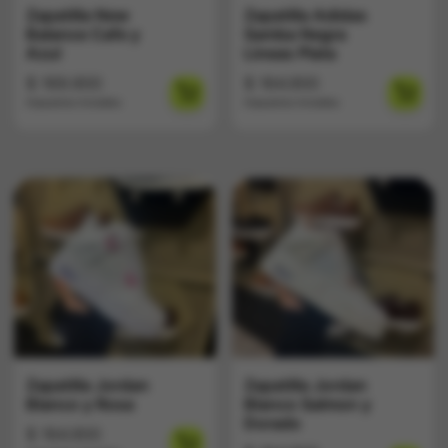
Zapatilla New
Zapatilla Adidas
Balance Cafe y
Samba Negra
Azul
Lineas Plata
$
169.900
$
164.900
Impuestos Incluídos
Impuestos Incluídos
Zapatilla Jordan
Zapatilla Jordan
Blanco y Rosa
Blanco Salmon y
Dorado
$
164.900