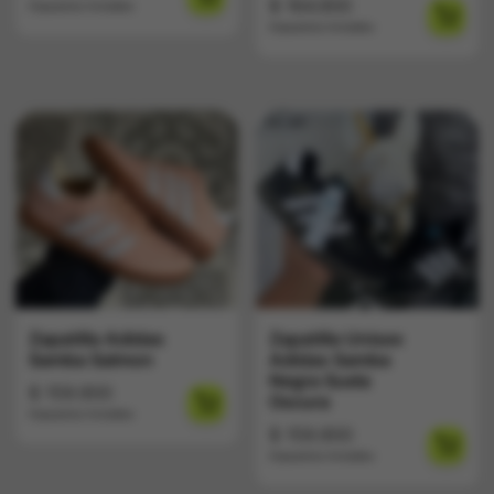
$
164.900
Impuestos Incluídos
Impuestos Incluídos
Zapatilla Adidas
Zapatilla Unisex
Samba Salmon
Adidas Samba
Negra Suela
$
159.900
Oscura
Impuestos Incluídos
$
159.900
Impuestos Incluídos