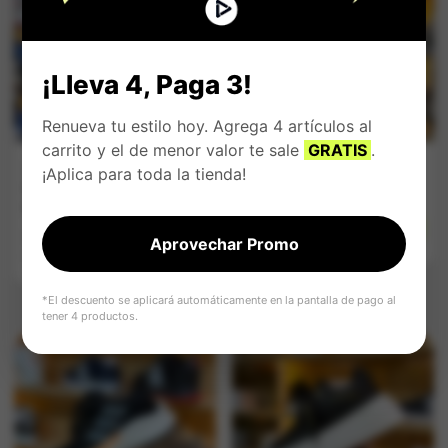
¡Lleva 4, Paga 3!
Renueva tu estilo hoy. Agrega 4 artículos al
carrito y el de menor valor te sale
GRATIS
.
Zapatilla Jordan
Zapatilla Jordan
¡Aplica para toda la tienda!
Negra Total
Blanco y Azul
Brillante
$
164.900
$
164.900
Impuestos Incluídos
Aprovechar Promo
Impuestos Incluídos
*El descuento se aplicará automáticamente en la pantalla de pago al
tener 4 productos.