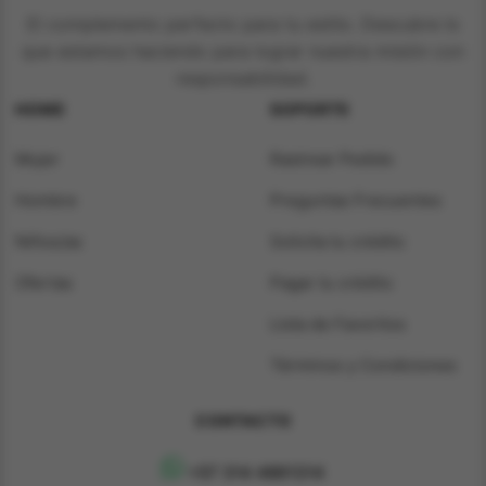
El complemento perfecto para tu estilo. Descubre lo
que estamos haciendo para lograr nuestra misión con
responsabilidad.
HOME
SOPORTE
Mujer
Rastrear Pedido
Hombre
Preguntas Frecuentes
Niños/as
Solicita tu crédito
Ofertas
Pagar tu crédito
Lista de Favoritos
Términos y Condiciones
CONTACTO
+57 314 4891314