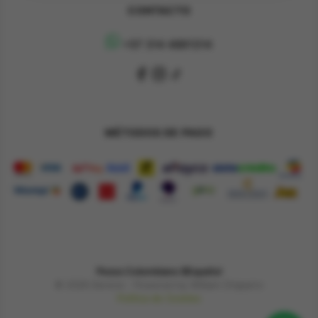
CONTACTO
+57 314 4891314
MÉTODOS DE PAGO
Pesos Colombiano $
Español
© 2026 Derene - Powered by William Chaparro
Política de Cookies