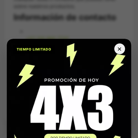
sobre nuestros productos.
Información de contacto
+57 315 865 7737
×
TIEMPO LIMITADO
+57 315 865 7737
Síguenos
Facebook
Instagram