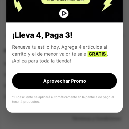
El complemento perfecto para tu estilo. Descubre lo
¡Lleva 4, Paga 3!
que estamos haciendo para lograr nuestra misión con
responsabilidad.
Renueva tu estilo hoy. Agrega 4 artículos al
HOME
SOPORTE
carrito y el de menor valor te sale
GRATIS
.
¡Aplica para toda la tienda!
Mujer
Rastrear Pedido
Hombre
Preguntas Frecuentes
Aprovechar Promo
Niños/as
Solicita tu crédito
Ofertas
Pagar tu crédito
*El descuento se aplicará automáticamente en la pantalla de pago al
tener 4 productos.
Lista de Favoritos
Términos y Condiciones