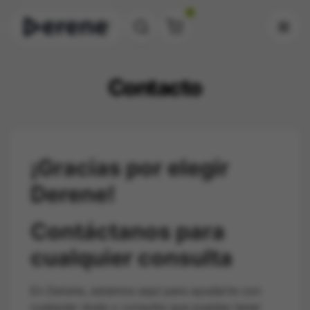
0
Contacto
¡Gracias por elegir
Derene!
Contáctanos para
cualquier consulta
En Derene, estamos aquí para ayudarte con
cualquier duda o consulta que puedas tener